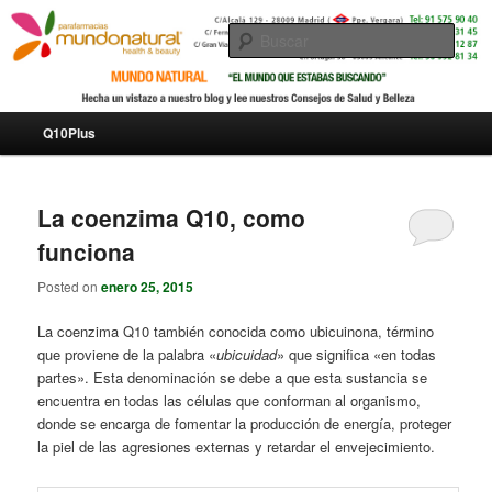
Busc
Menú principal
Q10Plus
Ir al contenido principal
Ir al contenido secundario
La coenzima Q10, como
funciona
Posted on
enero 25, 2015
La coenzima Q10 también conocida como ubicuinona, término
que proviene de la palabra «
ubicuidad
» que significa «en todas
partes». Esta denominación se debe a que esta sustancia se
encuentra en todas las células que conforman al organismo,
donde se encarga de fomentar la producción de energía, proteger
la piel de las agresiones externas y retardar el envejecimiento.