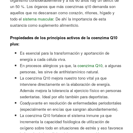
organismo considerablemente y a los 60 años hay un déficit de
un 50 %. Los órganos que más coenzimas q10 demanda son
aquellos que no descansan como corazón, riñones, hígado y
todo el
sistema muscular
. De ahí la importancia de esta
sustancia como suplemento alimenticio.
Propiedades de los principios activos de la
coenzima
Q10
plus:
Es esencial para la transformación y aportanción de
energía a cada célula viva.
En procesos alérgicos ya que, la
coenzima Q10
, a algunas
personas, les sirve de antihistamínico natural.
La coenzima Q10 mejora nuestro tono vital ya que
interviene directamente en la elaboración de energía.
Además mejora la tolerancia al ejercicio físico en personas
sedentarias. Ideal por ello también para deportistas.
Coadyuvante en resolución de enfermedades periodontales
(especialmente en encías que sangran abundantemente).
La coenzima Q10 fortalece el sistema inmune ya que
incrementa la capacidad fisiólogica de utilización de
oxígeno sobre todo en situaciones de estrés y eso favorece