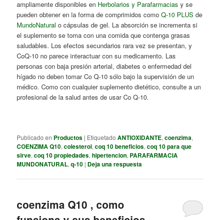
ampliamente disponibles en
Herbolarios y Parafarmacias
y se
pueden obtener en la forma de comprimidos como
Q-10 PLUS
de
MundoNatural
o cápsulas de gel. La absorción se incrementa si
el suplemento se toma con una comida que contenga grasas
saludables. Los efectos secundarios rara vez se presentan, y
CoQ-10 no parece interactuar con su medicamento. Las
personas con baja presión arterial, diabetes o enfermedad del
hígado no deben tomar Co Q-10 sólo bajo la supervisión de un
médico. Como con cualquier suplemento dietético, consulte a un
profesional de la salud antes de usar Co Q-10.
Publicado en
Productos
|
Etiquetado
ANTIOXIDANTE
,
coenzima
,
COENZIMA Q10
,
colesterol
,
coq 10 beneficios
,
coq 10 para que
sirve
,
coq 10 propiedades
,
hipertencion
,
PARAFARMACIA
MUNDONATURAL
,
q-10
|
Deja una respuesta
coenzima Q10 , como
funciona y sus beneficios