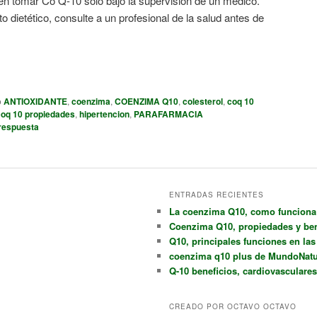
n tomar Co Q-10 sólo bajo la supervisión de un médico.
dietético, consulte a un profesional de la salud antes de
o
ANTIOXIDANTE
,
coenzima
,
COENZIMA Q10
,
colesterol
,
coq 10
coq 10 propiedades
,
hipertencion
,
PARAFARMACIA
respuesta
ENTRADAS RECIENTES
La coenzima Q10, como funciona
Coenzima Q10, propiedades y ben
Q10, principales funciones en la
coenzima q10 plus de MundoNatu
Q-10 beneficios, cardiovasculares
CREADO POR OCTAVO OCTAVO