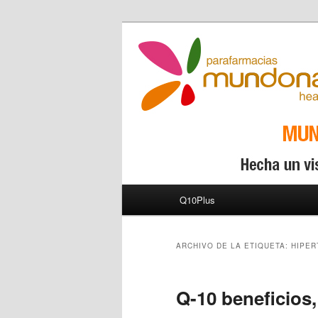
Menú principal
Q10Plus
Ir al contenido principal
Ir al contenido secundario
ARCHIVO DE LA ETIQUETA:
HIPER
Q-10 beneficios,